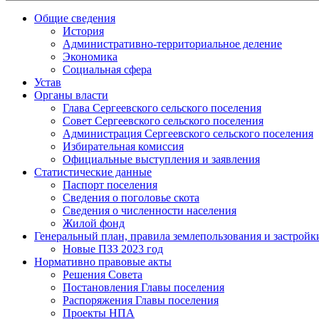
Общие сведения
История
Административно-территориальное деление
Экономика
Социальная сфера
Устав
Органы власти
Глава Сергеевского сельского поселения
Совет Сергеевского сельского поселения
Администрация Сергеевского сельского поселения
Избирательная комиссия
Официальные выступления и заявления
Статистические данные
Паспорт поселения
Сведения о поголовье скота
Сведения о численности населения
Жилой фонд
Генеральный план, правила землепользования и застройк
Новые ПЗЗ 2023 год
Нормативно правовые акты
Решения Совета
Постановления Главы поселения
Распоряжения Главы поселения
Проекты НПА