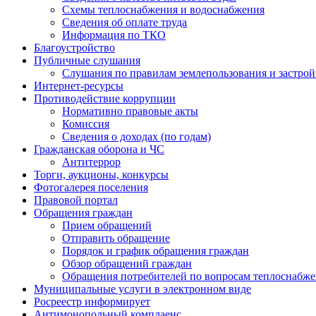
Схемы теплоснабжения и водоснабжения
Сведения об оплате труда
Информация по ТКО
Благоустройство
Публичные слушания
Слушания по правилам землепользования и застро
Интернет-ресурсы
Противодействие коррупции
Нормативно правовые акты
Комиссия
Сведения о доходах (по годам)
Гражданская оборона и ЧС
Антитеррор
Торги, аукционы, конкурсы
Фотогалерея поселения
Правовой портал
Обращения граждан
Прием обращений
Отправить обращение
Порядок и график обращения граждан
Обзор обращений граждан
Обращения потребителей по вопросам теплоснабж
Муниципальные услуги в электронном виде
Росреестр информирует
Антимонопольный комплаенс