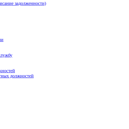
писание задолженности)
ии
службу
жностей
тных должностей