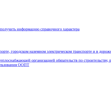
 получить информацию справочного характера
рте, городском наземном электрическом транспорте и в дорож
плоснабжающей организацией обязательств по строительству, р
ользования ООПТ