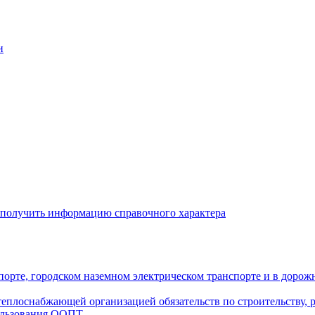
и
 получить информацию справочного характера
рте, городском наземном электрическом транспорте и в дорож
плоснабжающей организацией обязательств по строительству, р
ользования ООПТ