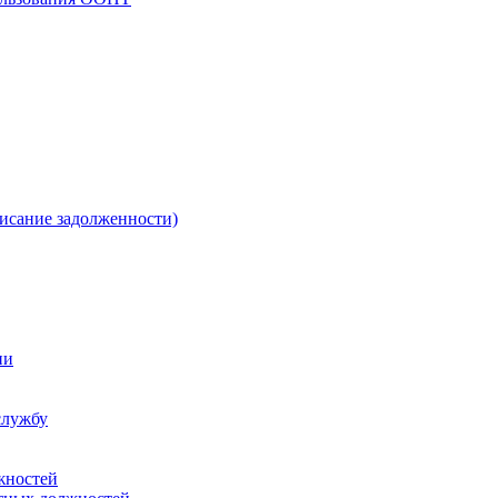
писание задолженности)
ии
службу
жностей