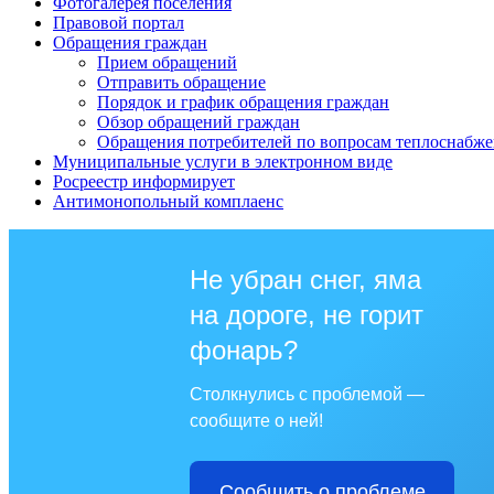
Фотогалерея поселения
Правовой портал
Обращения граждан
Прием обращений
Отправить обращение
Порядок и график обращения граждан
Обзор обращений граждан
Обращения потребителей по вопросам теплоснабж
Муниципальные услуги в электронном виде
Росреестр информирует
Антимонопольный комплаенс
Не убран снег, яма
на дороге, не горит
фонарь?
Столкнулись с проблемой —
сообщите о ней!
Сообщить о проблеме