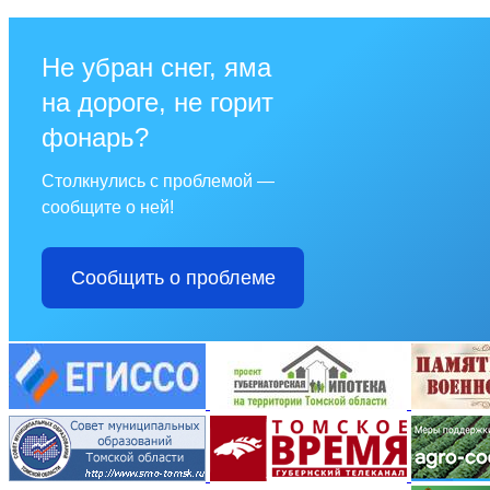
Не убран снег, яма
на дороге, не горит
фонарь?
Столкнулись с проблемой —
сообщите о ней!
Сообщить о проблеме